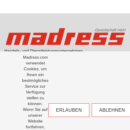
Handels- und Dienstleistungsunternehmen
AGB Handel
Madress.com
AGB Übersetzungen
verwendet
Datenschutzerklärung
Cookies, um
Über Madress
Ihnen ein
bestmögliches
Service zur
Office: +43-1-5334791-0
Verfügung
Fax: +43-1-5334791-50
stellen zu
Madress GesmbH
können.
Milchgasse 1 / Tuchlauben 8
Wenn Sie auf
ERLAUBEN
ABLEHNEN
1010 Wien
unserer
Website
office@madress.com
fortfahren,