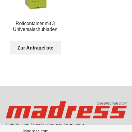
Rollcontainer mit 3
Universalschubladen
Zur Anfrageliste
Handels- und Dienstleistungsunternehmen
AGB Handel
Madress.com