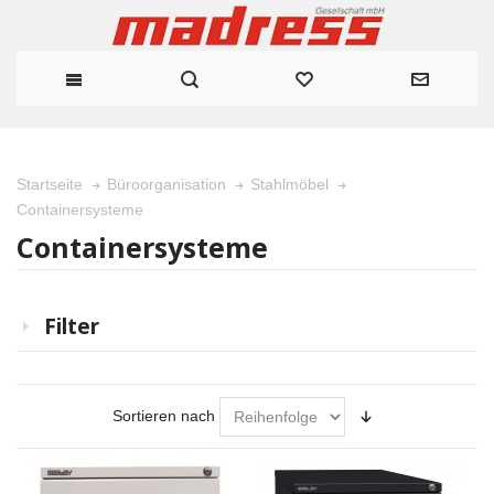
Startseite
Büroorganisation
Stahlmöbel
Containersysteme
Containersysteme
Filter
Sortieren nach