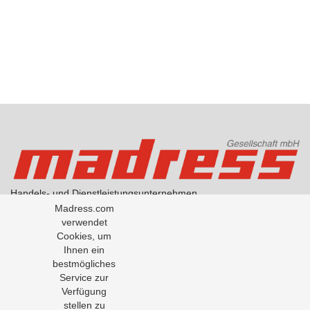
Handels- und Dienstleistungsunternehmen
AGB Handel
Madress.com
AGB Übersetzungen
verwendet
Datenschutzerklärung
Cookies, um
Über Madress
Ihnen ein
bestmögliches
Service zur
Office: +43-1-5334791-0
Verfügung
Fax: +43-1-5334791-50
stellen zu