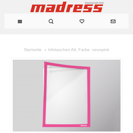
Infotaschen A4, Farbe: neonpink
Startseite