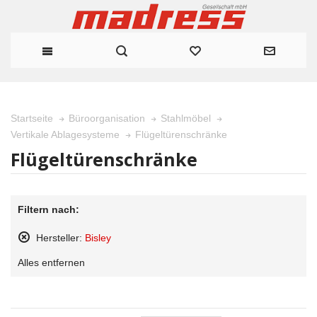
Startseite
Büroorganisation
Stahlmöbel
Flügeltürenschränke
Vertikale Ablagesysteme
Flügeltürenschränke
Filtern nach:
Hersteller:
Bisley
Diesen
Alles entfernen
Artikel
entfernen