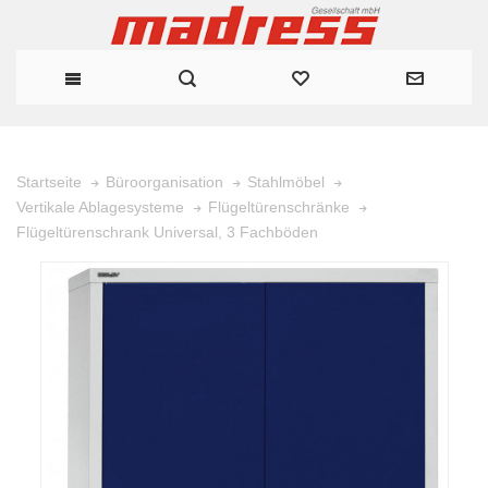
Startseite
Büroorganisation
Stahlmöbel
Vertikale Ablagesysteme
Flügeltürenschränke
Flügeltürenschrank Universal, 3 Fachböden