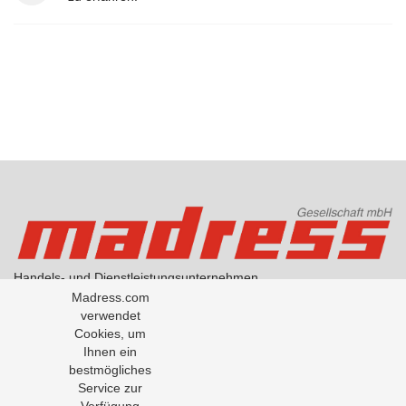
Handels- und Dienstleistungsunternehmen
AGB Handel
Madress.com
AGB Übersetzungen
verwendet
Datenschutzerklärung
Cookies, um
Über Madress
Ihnen ein
bestmögliches
Service zur
Office: +43-1-5334791-0