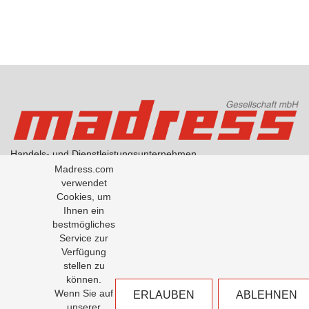
Handels- und Dienstleistungsunternehmen
AGB Handel
Madress.com
AGB Übersetzungen
verwendet
Datenschutzerklärung
Cookies, um
Über Madress
Ihnen ein
bestmögliches
Service zur
Office: +43-1-5334791-0
Verfügung
Fax: +43-1-5334791-50
stellen zu
Madress GesmbH
können.
Milchgasse 1 / Tuchlauben 8
Wenn Sie auf
ERLAUBEN
ABLEHNEN
1010 Wien
unserer