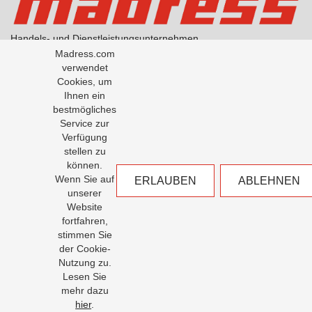
Handels- und Dienstleistungsunternehmen
AGB Handel
Madress.com
AGB Übersetzungen
verwendet
Datenschutzerklärung
Cookies, um
Über Madress
Ihnen ein
bestmögliches
Service zur
Office: +43-1-5334791-0
Verfügung
Fax: +43-1-5334791-50
stellen zu
Madress GesmbH
können.
Milchgasse 1 / Tuchlauben 8
Wenn Sie auf
ERLAUBEN
ABLEHNEN
1010 Wien
unserer
Website
office@madress.com
fortfahren,
translation@madress.com
stimmen Sie
der Cookie-
Nutzung zu.
Lesen Sie
mehr dazu
web development:
© 2017 Madress. All Rights Reserved.
hier
.