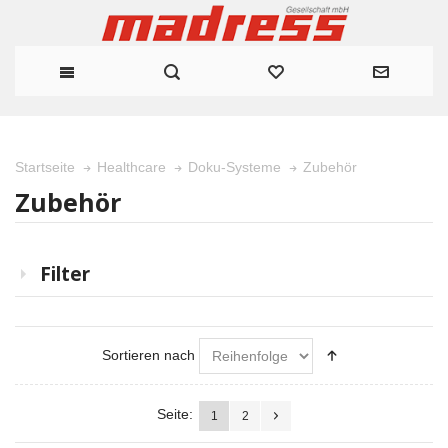
Zubehör
Startseite
Healthcare
Doku-Systeme
Zubehör
Filter
Sortieren nach
Seite:
1
2