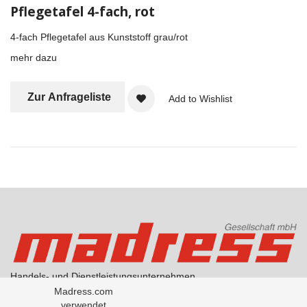
Pflegetafel 4-fach, rot
4-fach Pflegetafel aus Kunststoff grau/rot
mehr dazu
Zur Anfrageliste
Add to Wishlist
Handels- und Dienstleistungsunternehmen
AGB Handel
Madress.com
AGB Übersetzungen
verwendet