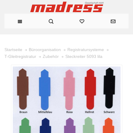
Startseite
Büroorganisation
Registratursysteme
Steckreiter 5093 lila
T-Gleitregistratur
Zubehör