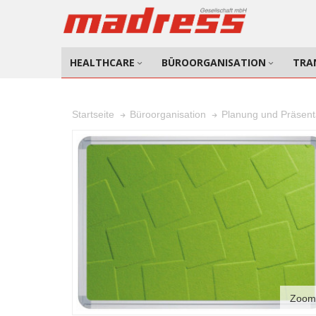
HEALTHCARE
BÜROORGANISATION
TRA
Startseite
Büroorganisation
Planung und Präsent
Zoom