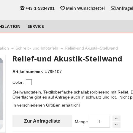
Anfragel
Mein Wunschzettel
+43-1-5334791
NSLATION
SERVICE
Relief-und Akustik-Stellwand
ation
Schreib- und Infotafeln
Relief-und Akustik-Stellwand
Artikelnummer:
U795107
Color:
Stellwandtafeln, Textiloberfläche schallabsorbierend mit Relief. 
Oberfläche gibt es auf Anfrage auch in schwarz und rot. Nicht p
In verschiedenen Größen erhältlich!
Zur Anfrageliste
Menge